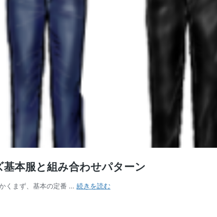
ズ基本服と組み合わせパターン
合
かくまず、基本の定番 …
続きを読む
わ
せ
方