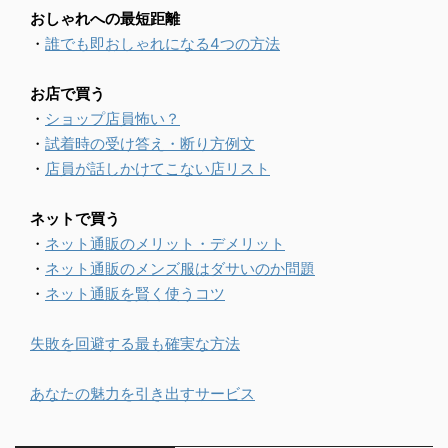
おしゃれへの最短距離
・
誰でも即おしゃれになる4つの方法
お店で買う
・
ショップ店員怖い？
・
試着時の受け答え・断り方例文
・
店員が話しかけてこない店リスト
ネットで買う
・
ネット通販のメリット・デメリット
・
ネット通販のメンズ服はダサいのか問題
・
ネット通販を賢く使うコツ
失敗を回避する最も確実な方法
あなたの魅力を引き出すサービス