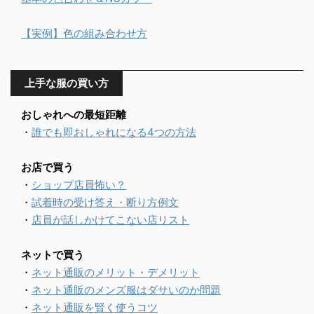
【実例】色の組み合わせ方
上手な服の買い方
おしゃれへの最短距離
・
誰でも即おしゃれになる4つの方法
お店で買う
・
ショップ店員怖い？
・
試着時の受け答え・断り方例文
・
店員が話しかけてこない店リスト
ネットで買う
・
ネット通販のメリット・デメリット
・
ネット通販のメンズ服はダサいのか問題
・
ネット通販を賢く使うコツ