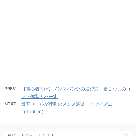
PREV
【初心者向け】メンズパンツの選び方・着こなしのコ
ツ・体型カバー術
NEXT
激安セールが評判のメンズ通販トップイズム
（TopIsm）