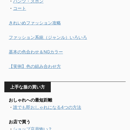
・
パンツ・ズボン
・
コート
きれいめファッション攻略
ファッション系統（ジャンル）いろいろ
基本の色合わせ＆NGカラー
【実例】色の組み合わせ方
上手な服の買い方
おしゃれへの最短距離
・
誰でも即おしゃれになる4つの方法
お店で買う
・
ショップ店員怖い？